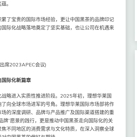
底蕴。
累了宝贵的国际市场经验，更让中国黑茶的品牌印记
的国际化战略落地奠定了坚实基础，也让公司在机遇来
席2023APEC会议)
国际化新篇章
略进入实质性推进阶段。2025年初，理想华莱国
响了向全球市场进军的号角。理想华莱国际市场部将作
市场的深度调研、品牌与产品推广及国际渠道搭建的重
品牌”愿景的践行，更是推动中国黑茶走向国际化的关
聚焦不同地区的消费需求与文化特质，在深入洞察全球