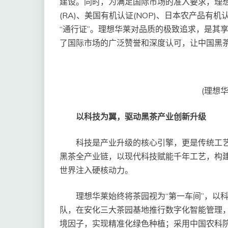
建设。同时，为满足国际市场的准入要求，理想
(RA)、美国有机认证(NOP)、日本农产品有
“通行证”。理想华莱对品质的极致追求，是其
了国际市场的广泛赞誉和深度认可，让中国黑
(理想
以科技为翼，驱动黑茶产业创新升级
科技是产业升级的核心引擎，更是传统工艺
黑茶全产业链，以现代科技赋能千年工艺，构建
世界注入硬核动力。
理想华莱始终将茶园视为“第一车间”，以科
队，在安化三大茶园基地推行数字化智能管理
境因子，实现精准化绿色种植；采用中国农科