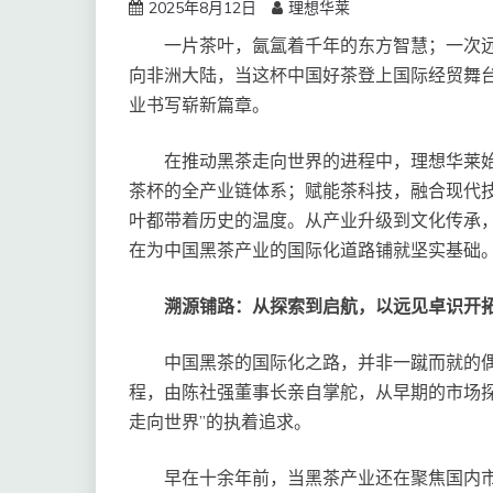
2025年8月12日
理想华莱
一片茶叶，氤氲着千年的东方智慧；一次远
向非洲大陆，当这杯中国好茶登上国际经贸舞
业书写崭新篇章。
在推动黑茶走向世界的进程中，理想华莱始终
茶杯的全产业链体系；赋能茶科技，融合现代
叶都带着历史的温度。从产业升级到文化传承
在为中国黑茶产业的国际化道路铺就坚实基础
溯源铺路：从探索到启航，以远见卓识开拓
中国黑茶的国际化之路，并非一蹴而就的偶
程，由陈社强董事长亲自掌舵，从早期的市场
走向世界”的执着追求。
早在十余年前，当黑茶产业还在聚焦国内市