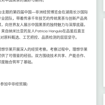
者对中国黑茶的偏好与期待。
”为主题的第四届中国—非洲经贸博览会在湖南长沙国际
专业团队，带着传承千年技艺的传统黑茶与创新产品亮
媒，向世界友人展示中国黑茶的独特魅力与深厚底蕴，
米比亚的友人Patricia Hangula在品鉴后直言
莱对原料甄选、工艺把控、品质检测的层层坚守。
想华莱开展深入的经贸考察。考察过程中，理想华莱
提供了可借鉴的经验。双方围绕技术共享、产能合作、
深度融合筑牢了基础。
莱参加中非经贸展)