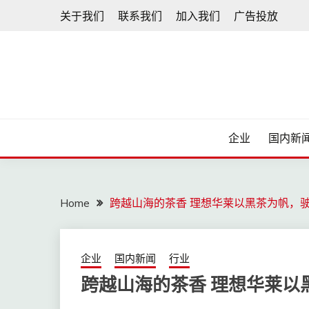
Skip
关于我们
联系我们
加入我们
广告投放
to
content
企业
国内新
Home
跨越山海的茶香 理想华莱以黑茶为帆，
企业
国内新闻
行业
跨越山海的茶香 理想华莱以