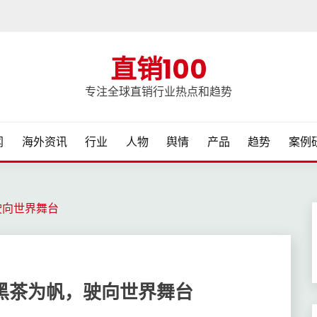
直销100
专注全球直销行业热点和趋势
闻
海外资讯
行业
人物
舆情
产品
趋势
案例
驶向世界舞台
黑茶为帆，驶向世界舞台