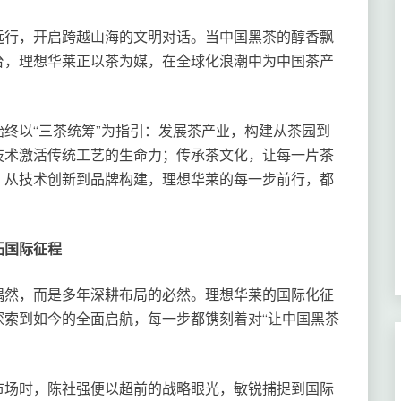
行，开启跨越山海的文明对话。当中国黑茶的醇香飘
台，理想华莱正以茶为媒，在全球化浪潮中为中国茶产
以“三茶统筹”为指引：发展茶产业，构建从茶园到
技术激活传统工艺的生命力；传承茶文化，让每一片茶
，从技术创新到品牌构建，理想华莱的每一步前行，都
。
国际征程
然，而是多年深耕布局的必然。理想华莱的国际化征
探索到如今的全面启航，每一步都镌刻着对“让中国黑茶
场时，陈社强便以超前的战略眼光，敏锐捕捉到国际